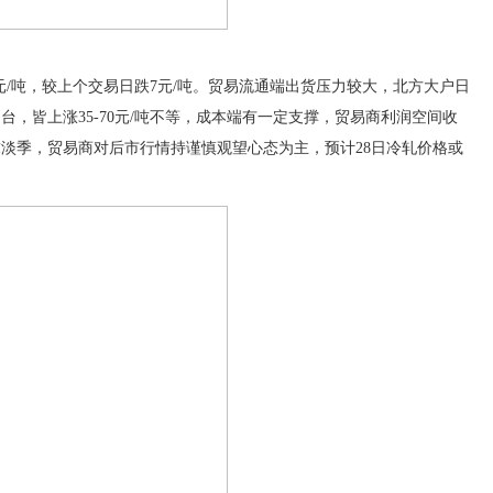
877元/吨，较上个交易日跌7元/吨。贸易流通端出货压力较大，北方大户日
台，皆上涨35-70元/吨不等，成本端有一定支撑，贸易商利润空间收
淡季，贸易商对后市行情持谨慎观望心态为主，预计28日冷轧价格或