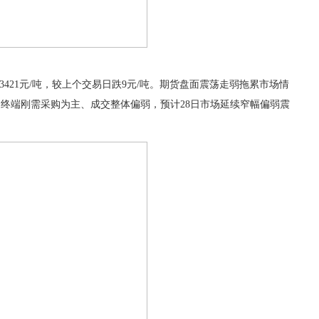
价3421元/吨，较上个交易日跌9元/吨。期货盘面震荡走弱拖累市场情
终端刚需采购为主、成交整体偏弱，预计28日市场延续窄幅偏弱震