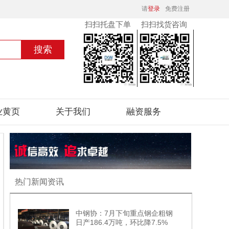
请
登录
免费注册
扫扫托盘下单
扫扫找货咨询
业黄页
关于我们
融资服务
热门新闻资讯
中钢协：7月下旬重点钢企粗钢
日产186.4万吨，环比降7.5%